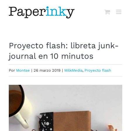
Saltar
al
contenido
Proyecto flash: libreta junk-
journal en 10 minutos
Por
Montse
|
26 marzo 2019
|
MilkMedia
,
Proyecto flash
Ver
imagen
más
grande