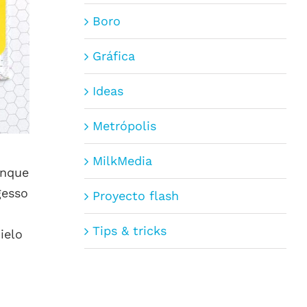
Boro
Gráfica
Ideas
Metrópolis
MilkMedia
unque
gesso
Proyecto flash
Tips & tricks
ielo