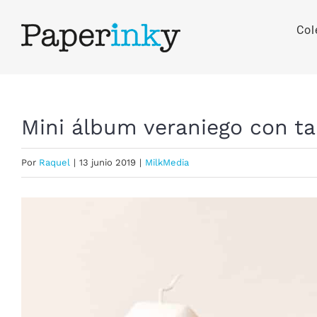
Saltar
al
Col
contenido
Mini álbum veraniego con tap
Por
Raquel
|
13 junio 2019
|
MilkMedia
Ver
imagen
más
grande