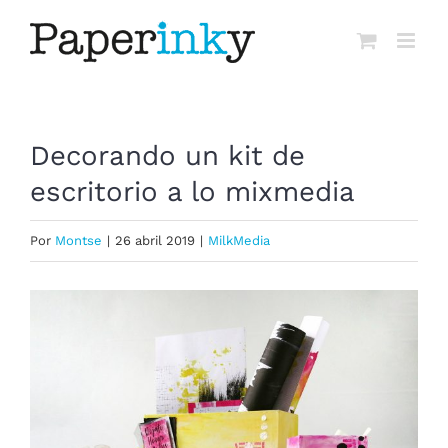
Saltar
al
contenido
Decorando un kit de
escritorio a lo mixmedia
Por
Montse
|
26 abril 2019
|
MilkMedia
Ver
imagen
más
grande