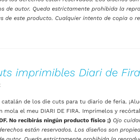
s de autor. Queda estrictamente prohibida la reprod
s de este producto. Cualquier intento de copia o re
uts imprimibles Diari de Fira
El
€
o
precio
 catalán de los die cuts para tu diario de feria. ¡A
al
actual
m mola el meu DIARI DE FIRA. Imprímelos y recórta
es:
F. No recibirás ningún producto físico ;)
Ojo cuida
.
0.00€.
derechos están reservados. Los diseños son propieda
e autor. Queda estrictamente prohibida la reproducc