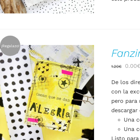
¡Regalazo!
Fanzi
El
0.00
1.20
€
preci
De los di
origin
con la exc
era:
AÑADIR AL CARRITO
/
DETALLES
pero para 
1.20€
descargar 
Una c
Una c
Listo para