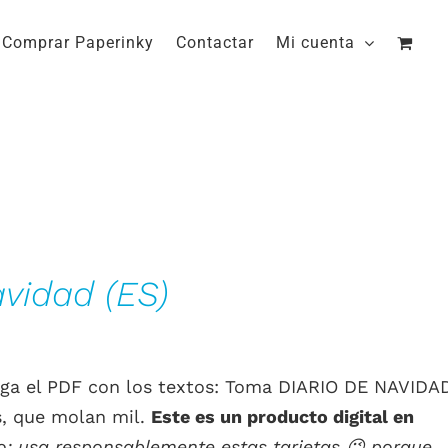
Comprar Paperinky
Contactar
Mi cuenta
avidad (ES)
scarga el PDF con los textos: Toma DIARIO DE NAVIDA
, que molan mil.
Este es un producto digital en
o: usa responsablemente estas tarjetas
😉
porque