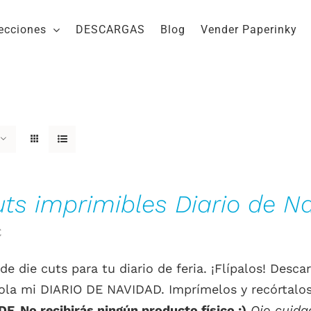
ecciones
DESCARGAS
Blog
Vender Paperinky
uts imprimibles Diario de N
El
€
o
precio
de die cuts para tu diario de feria. ¡Flípalos! De
al
actual
la mi DIARIO DE NAVIDAD. Imprímelos y recórtalos
es:
F. No recibirás ningún producto físico ;)
Ojo cuida