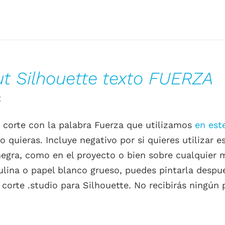
ut Silhouette texto FUERZA
El
€
o
precio
 corte con la palabra Fuerza que utilizamos
en est
al
actual
 quieras. Incluye negativo por si quieres utilizar e
es:
negra, como en el proyecto o bien sobre cualquier m
.
0.00€.
ulina o papel blanco grueso, puedes pintarla despu
 corte .studio para Silhouette. No recibirás ningún p