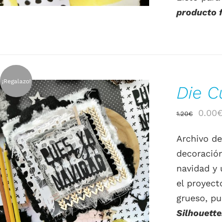
producto fí
¡Regalazo!
Die C
El
0.00
1.20
€
preci
Archivo de
origin
decoración
era:
AÑADIR AL CARRITO
/
DETALLES
navidad y 
1.20€
el proyect
grueso, p
Silhouette