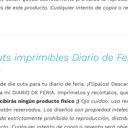
s de este producto. Cualquier intento de copia o re
uts imprimibles Diario de Fe
El
€
o
precio
de die cuts para tu diario de feria. ¡Flípalos! Des
al
actual
 mi DIARIO DE FERIA. Imprímelos y recórtalos, qu
es:
cibirás ningún producto físico ;)
Ojo cuidao: usa r
.
0.00€.
stán reservados. Los diseños son propiedad intelec
da estrictamente prohibida la reproducción, distrib
cto. Cualquier intento de copia o reventa será obje