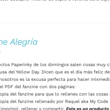
ne Alegría
El
€
o
precio
rectos Paperinky de los domingos salen cosas muy 
al
actual
usa del Yellow Day. Dicen que es el día más feliz de
es:
nosotros es la excusa perfecta para hacer mixmedi
.
0.00€.
el PDF del fanzine con dos páginas:
opia del fanzine para que lo rellenes con las cosas 
opia del fanzine rellenado por Raquel aka My Code 
 imprimir, rellenar y compartir.
Este es un producto 