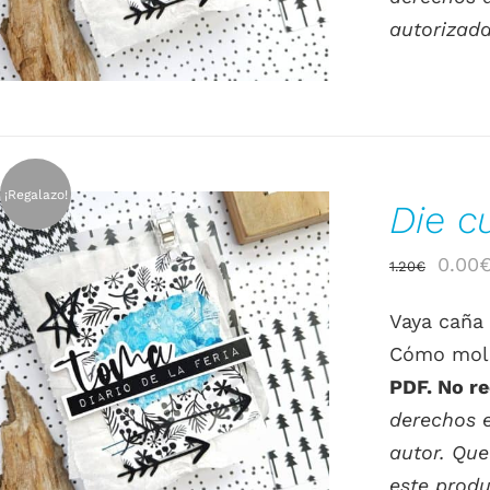
autorizada
¡Regalazo!
Die c
El
0.00
1.20
€
preci
Vaya caña 
origin
Cómo mola
era:
AÑADIR AL CARRITO
/
DETALLES
PDF. No re
1.20€
derechos e
autor. Que
este produ