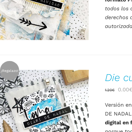
1.20€
todos los 
derechos d
autorizada
¡Regalazo!
Die c
El
0.00
1.20
€
preci
Versión en
origin
DE NADAL 
era:
AÑADIR AL CARRITO
/
DETALLES
digital en
1.20€
porque tod