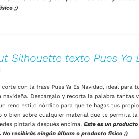
sico ;)
ut Silhouette texto Pues Ya
El
€
o
precio
 corte con la frase Pues Ya Es Navidad, ideal para t
al
actual
 navideña. Descárgalo y recorta la palabra tantas v
es:
un reno estilo nórdico para que te hagas tus propio
.
0.00€.
o o bien sobre cualquier material que te permita la
uedes pintarla después encima.
Este es un producto 
. No recibirás ningún álbum o producto físico ;)