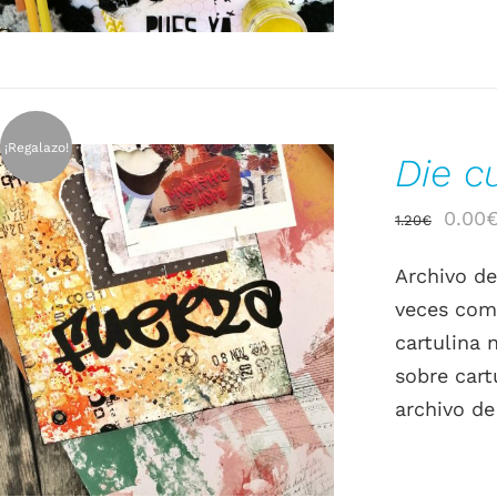
¡Regalazo!
Die c
El
0.00
1.20
€
preci
Archivo de
origin
veces como
era:
AÑADIR AL CARRITO
/
DETALLES
cartulina 
1.20€
sobre cart
archivo de