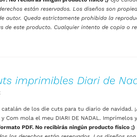
.
0.00€.
derechos están reservados. Los diseños son propieda
e autor. Queda estrictamente prohibida la reproducc
s de este producto. Cualquier intento de copia o re
uts imprimibles Diari de Nad
El
€
o
precio
 catalán de los die cuts para tu diario de navidad.
al
actual
y Com mola el meu DIARI DE NADAL. Imprímelos y 
es:
 formato PDF. No recibirás ningún producto físico ;)
.
0.00€.
os los derechos están reservados. Los diseños son p