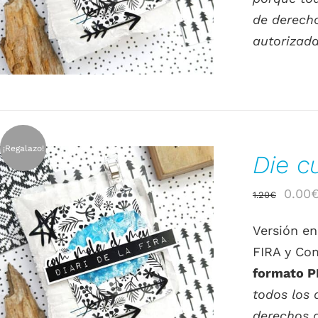
de derecho
autorizada
¡Regalazo!
Die c
El
0.00
1.20
€
preci
Versión en
origin
FIRA y Co
era:
AÑADIR AL CARRITO
/
DETALLES
formato PD
1.20€
todos los 
derechos d