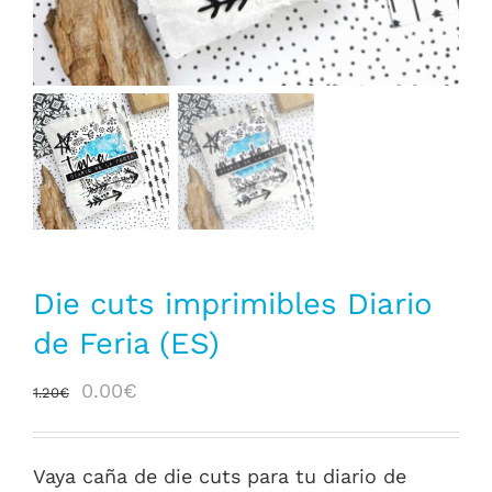
Die cuts imprimibles Diario
de Feria (ES)
El
El
0.00
€
1.20
€
precio
precio
original
actual
Vaya caña de die cuts para tu diario de
era:
es: