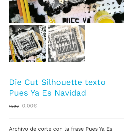
Die Cut Silhouette texto
Pues Ya Es Navidad
El
El
0.00
€
1.20
€
precio
precio
original
actual
Archivo de corte con la frase Pues Ya Es
era:
es: