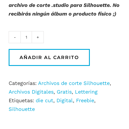
archivo de corte .studio para Silhouette. No
recibirás ningún álbum o producto físico ;)
Die
Cut
AÑADIR AL CARRITO
Silhouette
texto
Pues
Categorías:
Archivos de corte Silhouette
,
Ya
Archivos Digitales
,
Gratis
,
Lettering
Es
Etiquetas:
die cut
,
Digital
,
Freebie
,
Navidad
Silhouette
cantidad