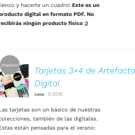
lienzo y hacerte un cuadro!
Este es un
producto digital en formato PDF. No
recibirás ningún producto físico ;)
¡Regalazo!
Tarjetas 3×4 de Artefact
AÑADIR AL
CARRITO
Digital
/
DETALLES
El
El
0.00
€
1.20
€
precio
precio
Las tarjetas son un básico de nuestras
original
actual
colecciones, también de las digitales.
era:
es:
Estas están pensadas para el verano:
1.20€.
0.00€.