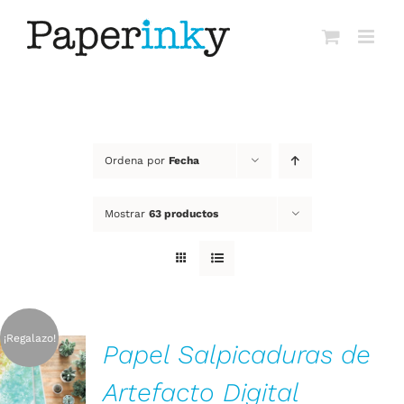
Saltar
al
contenido
Ordena por
Fecha
Mostrar
63 productos
¡Regalazo!
Papel Salpicaduras de
AÑADIR AL
CARRITO
Artefacto Digital
/