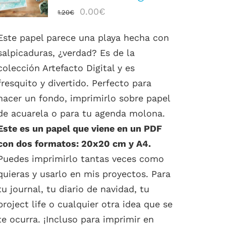
DETALLES
El
El
0.00
€
1.20
€
precio
precio
Este papel parece una playa hecha con
original
actual
salpicaduras, ¿verdad? Es de la
era:
es:
colección Artefacto Digital y es
1.20€.
0.00€.
fresquito y divertido. Perfecto para
hacer un fondo, imprimirlo sobre papel
de acuarela o para tu agenda molona.
Este es un papel que viene en un PDF
con dos formatos: 20x20 cm y A4.
Puedes imprimirlo tantas veces como
quieras y usarlo en mis proyectos. Para
tu journal, tu diario de navidad, tu
project life o cualquier otra idea que se
te ocurra. ¡Incluso para imprimir en