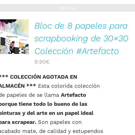
Sin stock
Bloc de 8 papeles para
scrapbooking de 30×30
DETALLES
Colección #Artefacto
9.90
€
*** COLECCIÓN AGOTADA EN
ALMACÉN ***
Esta colorida colección
de papeles de se llama
Artefacto
porque tiene todo lo bueno de las
pinturas y del arte en un papel ideal
para scrapear.
Son papeles con
acabado mate, de calidad y estupendos