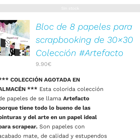
Sin stock
Bloc de 8 papeles para
scrapbooking de 30×30
DETALLES
Colección #Artefacto
9.90
€
*** COLECCIÓN AGOTADA EN
ALMACÉN ***
Esta colorida colección
de papeles de se llama
Artefacto
porque tiene todo lo bueno de las
pinturas y del arte en un papel ideal
para scrapear.
Son papeles con
acabado mate, de calidad y estupendos