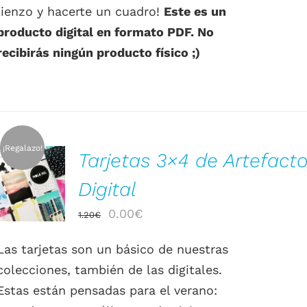
lienzo y hacerte un cuadro!
Este es un
producto digital en formato PDF. No
recibirás ningún producto físico ;)
¡Regalazo!
Tarjetas 3×4 de Artefact
AÑADIR AL
CARRITO
Digital
/
DETALLES
El
El
0.00
€
1.20
€
precio
precio
Las tarjetas son un básico de nuestras
original
actual
colecciones, también de las digitales.
era:
es:
Estas están pensadas para el verano:
1.20€.
0.00€.