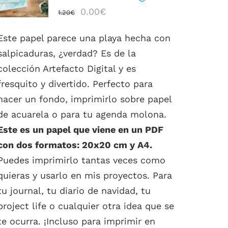
DETALLES
El
El
0.00
€
1.20
€
precio
precio
Este papel parece una playa hecha con
original
actual
salpicaduras, ¿verdad? Es de la
era:
es:
colección Artefacto Digital y es
1.20€.
0.00€.
fresquito y divertido. Perfecto para
hacer un fondo, imprimirlo sobre papel
de acuarela o para tu agenda molona.
Este es un papel que viene en un PDF
con dos formatos: 20x20 cm y A4.
Puedes imprimirlo tantas veces como
quieras y usarlo en mis proyectos. Para
tu journal, tu diario de navidad, tu
project life o cualquier otra idea que se
te ocurra. ¡Incluso para imprimir en