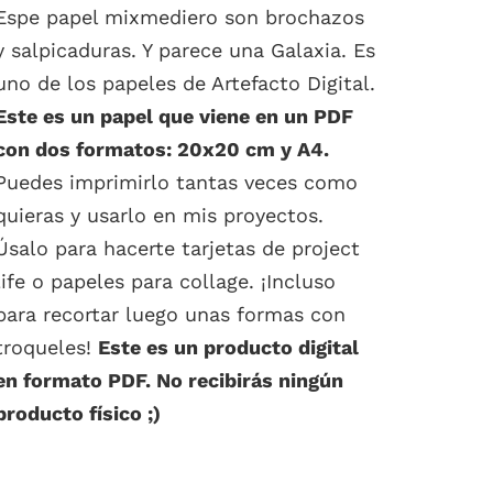
Espe papel mixmediero son brochazos
original
actual
y salpicaduras. Y parece una Galaxia. Es
era:
es:
uno de los papeles de Artefacto Digital.
1.20€.
0.00€.
Este es un papel que viene en un PDF
con dos formatos: 20x20 cm y A4.
Puedes imprimirlo tantas veces como
quieras y usarlo en mis proyectos.
Úsalo para hacerte tarjetas de project
life o papeles para collage. ¡Incluso
para recortar luego unas formas con
troqueles!
Este es un producto digital
en formato PDF. No recibirás ningún
producto físico ;)