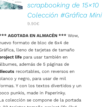
scrapbooking de 15×10
/
DETALLES
Colección #Gráfica Mini
9.90
€
*** AGOTADA EN ALMACÉN ***
Wow,
nuevo formato de bloc de 6x4 de
Gráfica, lleno de tarjetas de tamaño
project life
para usar también en
álbumes, además de 5 páginas de
diecuts
recortables, con reversos en
blanco y negro, para usar de mil
formas. Y con los textos divertidos y un
poco punkis, made in Paperinky.
La colección se compone de la portada