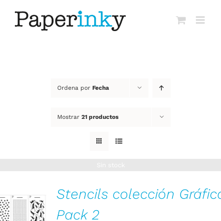
Saltar
al
contenido
Ordena por
Fecha
Mostrar
21 productos
Sin stock
Stencils colección Gráfic
Pack 2
DETALLES