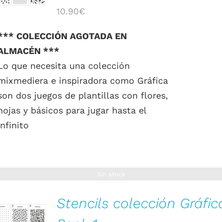
10.90
€
*** COLECCIÓN AGOTADA EN
ALMACÉN ***
Lo que necesita una colección
mixmediera e inspiradora como Gráfica
son dos juegos de plantillas con flores,
hojas y básicos para jugar hasta el
infinito
Sin stock
Stencils colección Gráfic