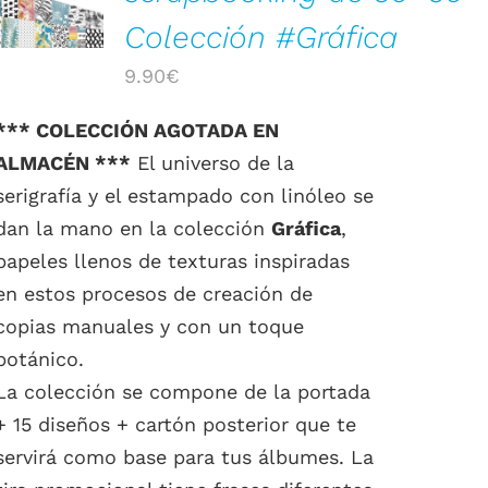
Colección #Gráfica
9.90
€
*** COLECCIÓN AGOTADA EN
ALMACÉN ***
El universo de la
serigrafía y el estampado con linóleo se
dan la mano en la colección
Gráfica
,
papeles llenos de texturas inspiradas
en estos procesos de creación de
copias manuales y con un toque
botánico.
La colección se compone de la portada
+ 15 diseños + cartón posterior que te
servirá como base para tus álbumes. La