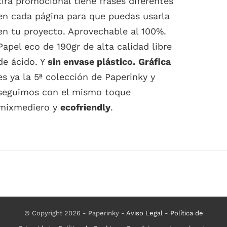
tira promocional tiene frases diferentes
en cada página para que puedas usarla
en tu proyecto. Aprovechable al 100%.
Papel eco de 190gr de alta calidad libre
de ácido. Y
sin envase plástico.
Gráfica
es ya la 5ª colección de Paperinky y
seguimos con el mismo toque
mixmediero y
ecofriendly
.
© Copyright 2026 - Paperinky -
Aviso Legal
-
Política de