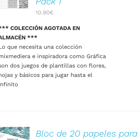
Pack 1
DETALLES
10.90
€
*** COLECCIÓN AGOTADA EN
ALMACÉN ***
Lo que necesita una colección
mixmediera e inspiradora como Gráfica
son dos juegos de plantillas con flores,
hojas y básicos para jugar hasta el
infinito
Bloc de 20 papeles para
AÑADIR AL
CARRITO