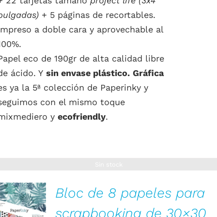
+ 22 tarjetas tamaño
project life (3x4
pulgadas)
+ 5 páginas de recortables.
Impreso a doble cara y aprovechable al
100%.
Papel eco de 190gr de alta calidad libre
de ácido. Y
sin envase plástico.
Gráfica
es ya la 5ª colección de Paperinky y
seguimos con el mismo toque
mixmediero y
ecofriendly
.
Sin stock
Bloc de 8 papeles para
scrapbooking de 30×30
DETALLES