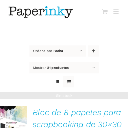
Saltar
al
contenido
Ordena por
Fecha
Mostrar
21 productos
Sin stock
Bloc de 8 papeles para
scrapbooking de 30×30
DETALLES