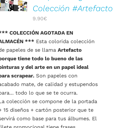
Colección #Artefacto
9.90
€
*** COLECCIÓN AGOTADA EN
ALMACÉN ***
Esta colorida colección
de papeles de se llama
Artefacto
porque tiene todo lo bueno de las
pinturas y del arte en un papel ideal
para scrapear.
Son papeles con
acabado mate, de calidad y estupendos
para... todo lo que se te ocurra.
La colección se compone de la portada
+ 15 diseños + cartón posterior que te
servirá como base para tus álbumes. El
filete promocional tiene frases