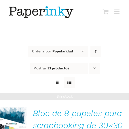
Saltar
al
contenido
Ordena por
Popularidad
Mostrar
21 productos
Sin stock
Bloc de 8 papeles para
scrapbooking de 30×30
DETALLES