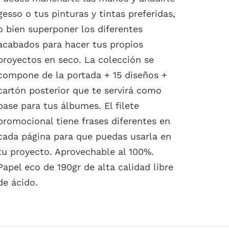
gesso o tus pinturas y tintas preferidas,
o bien superponer los diferentes
acabados para hacer tus propios
proyectos en seco. La colección se
compone de la portada + 15 diseños +
cartón posterior que te servirá como
base para tus álbumes. El filete
promocional tiene frases diferentes en
cada página para que puedas usarla en
tu proyecto. Aprovechable al 100%.
Papel eco de 190gr de alta calidad libre
de ácido.