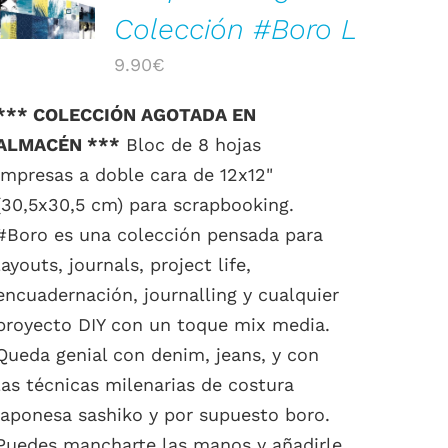
Colección #Boro L
9.90
€
*** COLECCIÓN AGOTADA EN
ALMACÉN ***
Bloc de 8 hojas
impresas a doble cara de 12x12"
(30,5x30,5 cm) para scrapbooking.
#Boro es una colección pensada para
layouts, journals, project life,
encuadernación, journalling y cualquier
proyecto DIY con un toque mix media.
Queda genial con denim, jeans, y con
las técnicas milenarias de costura
japonesa sashiko y por supuesto boro.
Puedes mancharte las manos y añadirle