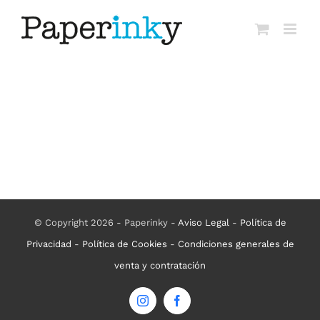
Saltar
al
contenido
© Copyright 2026 - Paperinky -
Aviso Legal
-
Política de
Privacidad
-
Política de Cookies
-
Condiciones generales de
venta y contratación
Instagram
Facebook