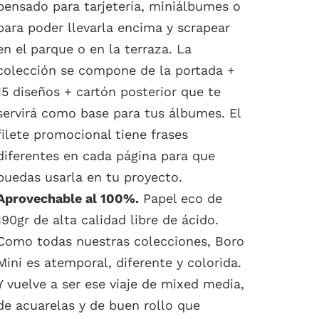
pensado para tarjetería, miniálbumes o
para poder llevarla encima y scrapear
en el parque o en la terraza. La
colección se compone de la portada +
15 diseños + cartón posterior que te
servirá como base para tus álbumes. El
filete promocional tiene frases
diferentes en cada página para que
puedas usarla en tu proyecto.
Aprovechable al 100%.
Papel eco de
190gr de alta calidad libre de ácido.
Como todas nuestras colecciones, Boro
Mini es atemporal, diferente y colorida.
Y vuelve a ser ese viaje de mixed media,
de acuarelas y de buen rollo que