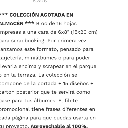
6.30
€
*** COLECCIÓN AGOTADA EN
ALMACÉN ***
Bloc de 16 hojas
impresas a una cara de 6x8" (15x20 cm)
para scrapbooking. Por primera vez
lanzamos este formato, pensado para
tarjetería, miniálbumes o para poder
llevarla encima y scrapear en el parque
o en la terraza. La colección se
compone de la portada + 15 diseños +
cartón posterior que te servirá como
base para tus álbumes. El filete
promocional tiene frases diferentes en
cada página para que puedas usarla en
tu proyecto.
Aprovechable al 100%.