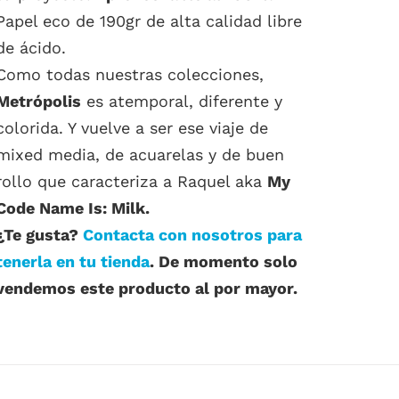
Papel eco de 190gr de alta calidad libre
de ácido.
Como todas nuestras colecciones,
Metrópolis
es atemporal, diferente y
colorida. Y vuelve a ser ese viaje de
mixed media, de acuarelas y de buen
rollo que caracteriza a Raquel aka
My
Code Name Is: Milk.
¿Te gusta?
Contacta con nosotros para
tenerla en tu tienda
. De momento solo
vendemos este producto al por mayor.