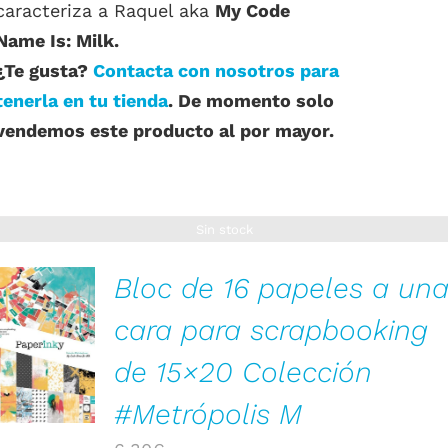
caracteriza a Raquel aka
My Code
Name Is: Milk.
¿Te gusta?
Contacta con nosotros para
tenerla en tu tienda
. De momento solo
vendemos este producto al por mayor.
Sin stock
Bloc de 16 papeles a un
cara para scrapbooking
DETALLES
de 15×20 Colección
#Metrópolis M