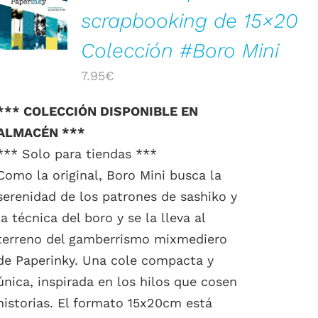
/
scrapbooking de 15×20
DETALLES
Colección #Boro Mini
7.95
€
*** COLECCIÓN DISPONIBLE EN
ALMACÉN ***
*** Solo para tiendas ***
Como la original, Boro Mini busca la
serenidad de los patrones de sashiko y
la técnica del boro y se la lleva al
terreno del gamberrismo mixmediero
de Paperinky. Una cole compacta y
única, inspirada en los hilos que cosen
historias. El formato 15x20cm está