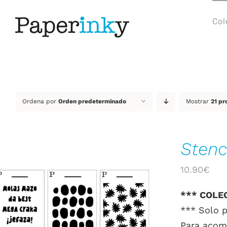
Saltar
al
Col
contenido
Ordena por
Orden predeterminado
Mostrar
21 pr
Stenc
10.90
€
*** COLE
*** Solo p
AÑADIR AL CARRITO
/
DETALLES
Para acomp