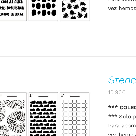
vez hemos 
Stenc
10.90
€
*** COLE
*** Solo p
AÑADIR AL CARRITO
/
DETALLES
Para acomp
vez hemos 