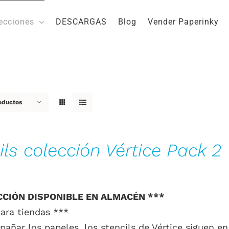
ecciones
DESCARGAS
Blog
Vender Paperinky
oductos
ils colección Vértice Pack 2
CCIÓN DISPONIBLE EN ALMACÉN ***
ara tiendas ***
añar los papeles, los stencils de Vértice siguen e