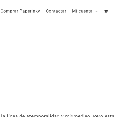
Comprar Paperinky
Contactar
Mi cuenta
n la línea de atemporalidad y mixmedieo. Pero esta