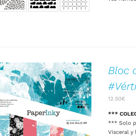
Bloc 
#Vért
12.50
€
*** COLE
AÑADIR AL CARRITO
/
DETALLES
*** Solo p
Visceral y