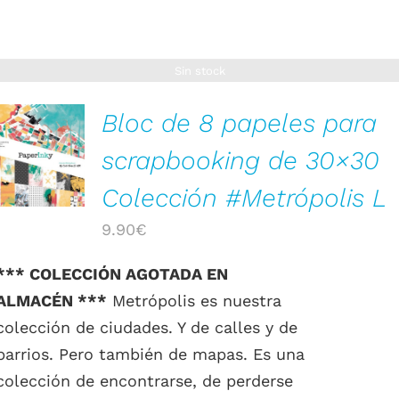
Sin stock
Bloc de 8 papeles para
scrapbooking de 30×30
DETALLES
Colección #Metrópolis L
9.90
€
*** COLECCIÓN AGOTADA EN
ALMACÉN ***
Metrópolis es nuestra
colección de ciudades. Y de calles y de
barrios. Pero también de mapas. Es una
colección de encontrarse, de perderse