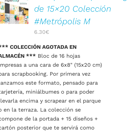
DETALLES
de 15×20 Colección
#Metrópolis M
6.30
€
*** COLECCIÓN AGOTADA EN
ALMACÉN ***
Bloc de 16 hojas
impresas a una cara de 6x8" (15x20 cm)
para scrapbooking. Por primera vez
lanzamos este formato, pensado para
tarjetería, miniálbumes o para poder
llevarla encima y scrapear en el parque
o en la terraza. La colección se
compone de la portada + 15 diseños +
cartón posterior que te servirá como