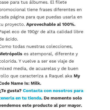
base para tus álbumes. El filete
promocional tiene frases diferentes en
cada página para que puedas usarla en
tu proyecto.
Aprovechable al 100%.
Papel eco de 190gr de alta calidad libre
de ácido.
Como todas nuestras colecciones,
Metrópolis
es atemporal, diferente y
colorida. Y vuelve a ser ese viaje de
mixed media, de acuarelas y de buen
rollo que caracteriza a Raquel aka
My
Code Name Is: Milk.
¿Te gusta?
Contacta con nosotros para
tenerla en tu tienda
. De momento solo
vendemos este producto al por mayor.