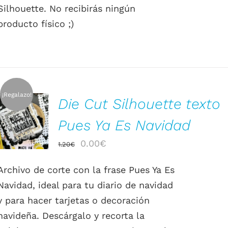
Silhouette. No recibirás ningún
producto físico ;)
¡Regalazo!
Die Cut Silhouette texto
AÑADIR AL
CARRITO
Pues Ya Es Navidad
/
DETALLES
El
El
0.00
€
1.20
€
precio
precio
Archivo de corte con la frase Pues Ya Es
original
actual
Navidad, ideal para tu diario de navidad
era:
es:
y para hacer tarjetas o decoración
1.20€.
0.00€.
navideña. Descárgalo y recorta la