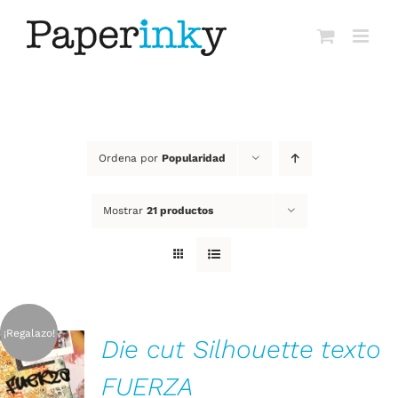
Saltar
al
contenido
Ordena por
Popularidad
Mostrar
21 productos
¡Regalazo!
Die cut Silhouette texto
AÑADIR AL
CARRITO
FUERZA
/