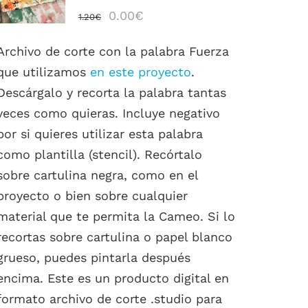
DETALLES
El
El
0.00
€
1.20
€
precio
precio
Archivo de corte con la palabra Fuerza
original
actual
que utilizamos
en este proyecto
.
era:
es:
Descárgalo y recorta la palabra tantas
1.20€.
0.00€.
veces como quieras. Incluye negativo
por si quieres utilizar esta palabra
como plantilla (stencil). Recórtalo
sobre cartulina negra, como en el
proyecto o bien sobre cualquier
material que te permita la Cameo. Si lo
recortas sobre cartulina o papel blanco
grueso, puedes pintarla después
encima. Este es un producto digital en
formato archivo de corte .studio para